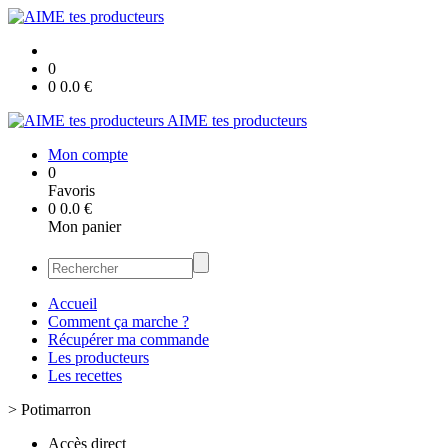
0
0
0.0
€
AIME tes producteurs
Mon compte
0
Favoris
0
0.0
€
Mon panier
Accueil
Comment ça marche ?
Récupérer ma commande
Les producteurs
Les recettes
>
Potimarron
Accès direct