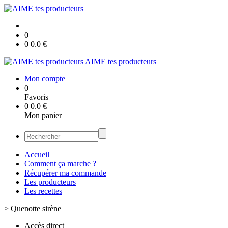
0
0
0.0
€
AIME tes producteurs
Mon compte
0
Favoris
0
0.0
€
Mon panier
Accueil
Comment ça marche ?
Récupérer ma commande
Les producteurs
Les recettes
>
Quenotte sirène
Accès direct