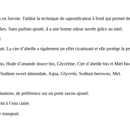
n Savoie. J'utilise la technique de saponification à froid qui permet de
èches. Sans parfum ajouté, il a une bonne odeur sucrée grâce au miel.
e
ant. La cire d’abeille a également un effet cicatrisant et elle protège la 
bio, Huile d’amande douce bio, Glycérine, Cire d’abeille bio et Miel bi
e, Sodium sweet almondate, Aqua, Glycerin, Sodium beeswax, Mel.
lisations, de préférence sur un porte savon ajouré.
t à l’eau claire.
 transport.