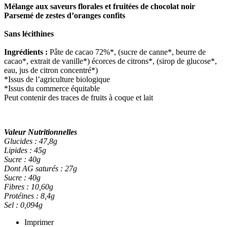
Mélange aux saveurs florales et fruitées de chocolat noir
Parsemé de zestes d’oranges confits
Sans lécithines
Ingrédients :
Pâte de cacao 72%*, (sucre de canne*, beurre de
cacao*, extrait de vanille*) écorces de citrons*, (sirop de glucose*,
eau, jus de citron concentré*)
*Issus de l’agriculture biologique
*Issus du commerce équitable
Peut contenir des traces de fruits à coque et lait
Valeur Nutritionnelles
Glucides : 47,8g
Lipides : 45g
Sucre : 40g
Dont AG saturés : 27g
Sucre : 40g
Fibres : 10,60g
Protéines : 8,4g
Sel : 0,094g
Imprimer