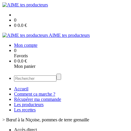
0
0
0.0
€
AIME tes producteurs
Mon compte
0
Favoris
0
0.0
€
Mon panier
Accueil
Comment ça marche ?
Récupérer ma commande
Les producteurs
Les recettes
>
Bœuf à la Niçoise, pommes de terre grenaille
Accès direct