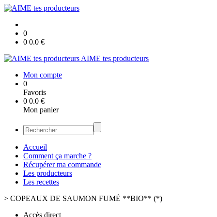
0
0
0.0
€
AIME tes producteurs
Mon compte
0
Favoris
0
0.0
€
Mon panier
Accueil
Comment ça marche ?
Récupérer ma commande
Les producteurs
Les recettes
>
COPEAUX DE SAUMON FUMÉ **BIO** (*)
Accès direct