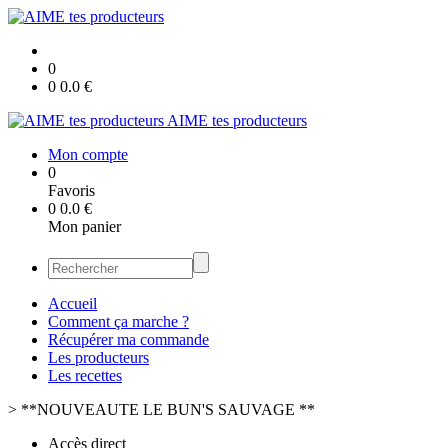
0
0
0.0
€
AIME tes producteurs
Mon compte
0
Favoris
0
0.0
€
Mon panier
Accueil
Comment ça marche ?
Récupérer ma commande
Les producteurs
Les recettes
>
**NOUVEAUTE LE BUN'S SAUVAGE **
Accès direct