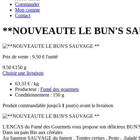
Commander
Mon compte
Contact
**NOUVEAUTE LE BUN'S SA
Prix de vente :
9.50 € l'unité
9.50 €
150 g
Choisir une livraison
63.33 € / kg
Producteur :
Fumé des gourmets
Conditionnement : 150 g
Produit commandable jusqu'à
1
jour(s) avant la livraison
L'ENCAS du Fumé des Gourmets vous propose son délicieux B
Dans un pain Bio aux céréales
Au Saumon SAUVAGE du fumoir . Tomtes cerises , Pesto . .Salade fr