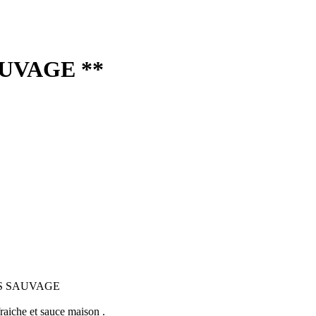
UVAGE **
UN'S SAUVAGE
aiche et sauce maison .