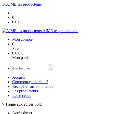
0
0
0.0
€
AIME tes producteurs
Mon compte
0
Favoris
0
0.0
€
Mon panier
Accueil
Comment ça marche ?
Récupérer ma commande
Les producteurs
Les recettes
>
Tisane aux épices 50gr
Accès direct