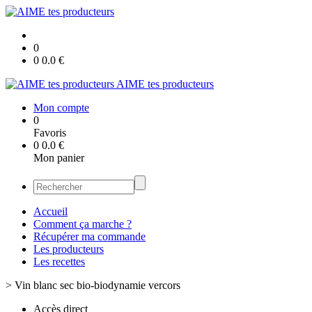
0
0
0.0
€
AIME tes producteurs
Mon compte
0
Favoris
0
0.0
€
Mon panier
Accueil
Comment ça marche ?
Récupérer ma commande
Les producteurs
Les recettes
>
Vin blanc sec bio-biodynamie vercors
Accès direct